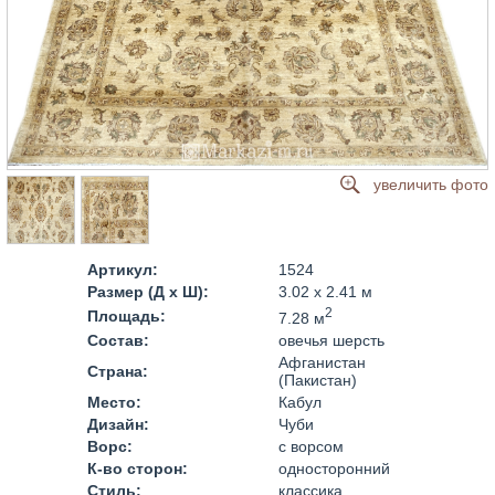
увеличить фото
Артикул:
1524
Размер (Д x Ш):
3.02 x 2.41 м
2
Площадь:
7.28 м
Состав:
овечья шерсть
Афганистан
Страна:
(Пакистан)
Место:
Кабул
Дизайн:
Чуби
Ворс:
с ворсом
К-во сторон:
односторонний
Стиль:
классика