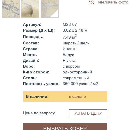
увеличить фото
Артикул:
M23-07
Размер (Д x Ш):
3.02 x 2.48 м
2
Площадь:
7.49 м
Состав:
шерсть / шелк
Страна:
Индия
Место:
Бадуи
Дизайн:
Riviera
Ворс:
с ворсом
К-во сторон:
односторонний
Стиль:
современный
Плотность узлов:
360 000 узлов / м2
В наличии:
в салоне
Цена по запросу
УЗНАТЬ ЦЕНУ
ВЫБРАТЬ КОВЕР