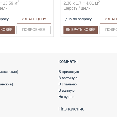
2
2
 = 13.59 м
2.36 x 1.7 = 4.01 м
шелк
шерсть / шелк
просу
цена по запросу
УЗНАТЬ ЦЕНУ
УЗНАТ
 КОВЁР
ПОДРОБНЕЕ
ВЫБРАТЬ КОВЁР
ПОДР
Комнаты
истанские)
В прихожую
В гостиную
анские)
В спальню
В ванную
На кухню
Назначение