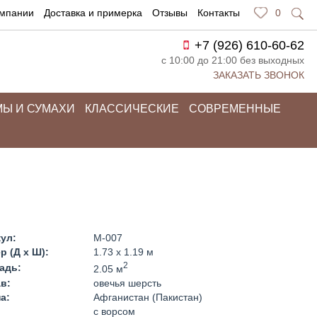
омпании
Доставка и примерка
Отзывы
Контакты
0
+7 (926) 610-60-62
с 10:00 до 21:00 без выходных
ЗАКАЗАТЬ ЗВОНОК
Ы И СУМАХИ
КЛАССИЧЕСКИЕ
СОВРЕМЕННЫЕ
ул:
M-007
р (Д x Ш):
1.73 x 1.19 м
2
адь:
2.05 м
в:
овечья шерсть
а:
Афганистан (Пакистан)
:
с ворсом