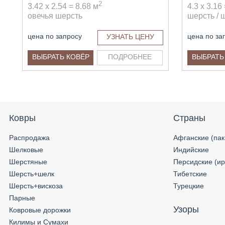
2
3.42 x 2.54 = 8.68 м
4.3 x 3.16
овечья шерсть
шерсть / 
цена по запросу
цена по за
УЗНАТЬ ЦЕНУ
ВЫБРАТЬ КОВЁР
ПОДРОБНЕЕ
ВЫБРАТЬ
Ковры
Страны
Распродажа
Афганские (пак
Шелковые
Индийские
Шерстяные
Персидские (ир
Шерсть+шелк
Тибетские
Шерсть+вискоза
Турецкие
Парные
Узоры
Ковровые дорожки
Килимы и Сумахи