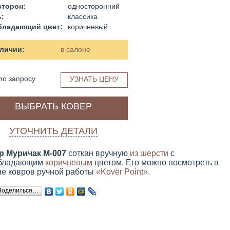
сторон:
односторонний
:
классика
бладающий цвет:
коричневый
аличии:
в салоне
по запросу
УЗНАТЬ ЦЕНУ
ВЫБРАТЬ КОВЕР
УТОЧНИТЬ ДЕТАЛИ
р Муричак M-007
соткан вручную
из шерсти
с
бладающим
коричневым
цветом. Его можно посмотреть в
не ковров ручной работы
«Kovёr Point»
.
Поделиться…