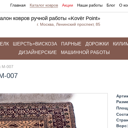
Главная
Каталог ковров
Акции
Наши работы
Блог
О к
алон ковров ручной работы «Kovёr Point»
г. Москва, Ленинский проспект, 85
ЕЛК
ШЕРСТЬ+ВИСКОЗА
ПАРНЫЕ
ДОРОЖКИ
КИЛИМ
ДИЗАЙНЕРСКИЕ
МАШИННОЙ РАБОТЫ
к M-007
M-007
Артик
Разме
Площ
Соста
Стран
Ворс