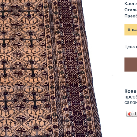
К-во 
Стиль
Прео
В н
Цена 
Кове
прео
сало